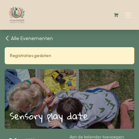
Overslaan naar inhoud
Alle Evenementen
Registraties gesloten
Sensory play date
Aan de kalender toevoegen: